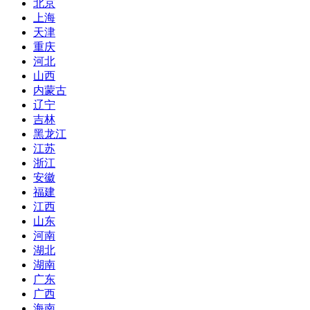
北京
上海
天津
重庆
河北
山西
内蒙古
辽宁
吉林
黑龙江
江苏
浙江
安徽
福建
江西
山东
河南
湖北
湖南
广东
广西
海南