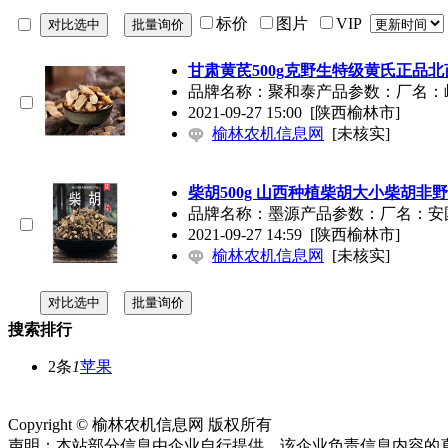
标价
图片
VIP
甘肃黄芪500g克野生特级黄氏正品
品牌名称：聚和泰产品参数：厂名：岷
2021-09-27 15:00
[陕西榆林市]
榆林农机信息网
[未核实]
柴胡500g 山西种植柴胡大小柴胡非
品牌名称：墨源产品参数：厂名：安国药
2021-09-27 14:59
[陕西榆林市]
榆林农机信息网
[未核实]
搜索排行
2条
1
苹果
网站首页
关于我们
联系方式
使用协议
版权隐私
网站地图
排名
Copyright © 榆林农机信息网 版权所有
陕ICP备2021013289号
声明：本站部分信息由企业自行提供，该企业负责信息内容的