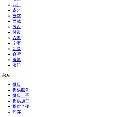
四川
贵州
云南
西藏
陕西
甘肃
青海
宁夏
新疆
台湾
香港
澳门
类别
供应
提供服务
供应二手
提供加工
提供合作
库存