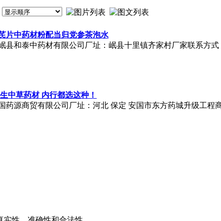
北芪片中药材粉配当归党参茶泡水
县和泰中药材有限公司厂址：岷县十里镇齐家村厂家联系方式：151
野生中草药材 内行都选这种！
源商贸有限公司厂址：河北 保定 安国市东方药城升级工程商业楼厂
推广
广告服务
积分换礼
网站留言
RSS订阅
真实性、准确性和合法性。